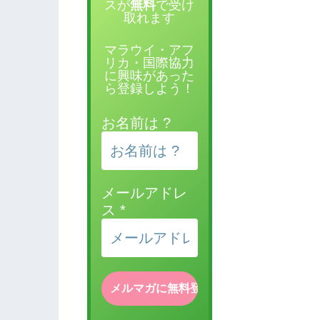
スが
無料
で受け
取れます
マラウイ・アフ
リカ・国際協力
に興味があった
ら登録しよう！
お名前は ?
メールアドレ
ス
*