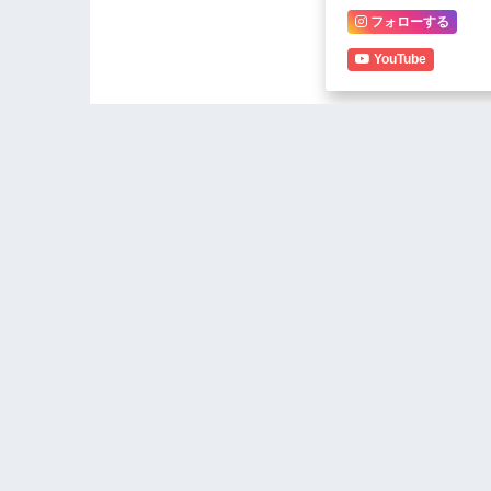
フォローする
YouTube
Malawi Government Lauds
Ministers 
JCED for Promoting
sponsors 
Environmental
parallel ce
Stewardship Among Faith
Chikangaw