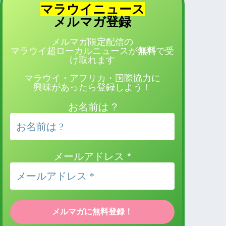
マラウイニュース
登録
メルマガ
メルマガ限定配信の
マラウイ超ローカルニュースが
無料
で受
け取れます
マラウイ・アフリカ・国際協力に
興味があったら登録しよう！
お名前は ?
メールアドレス
*