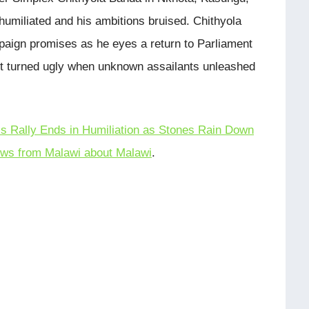
humiliated and his ambitions bruised. Chithyola
aign promises as he eyes a return to Parliament
nt turned ugly when unknown assailants unleashed
s Rally Ends in Humiliation as Stones Rain Down
ws from Malawi about Malawi
.