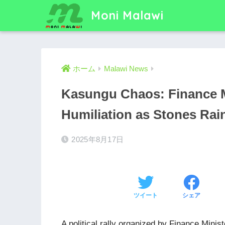
Moni Malawi
ホーム
Malawi News
Kasungu Chaos: Finance Mi
Humiliation as Stones Ra
2025年8月17日
ツイート
シェア
A political rally organized by Finance Mini