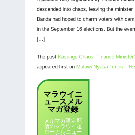
descended into chaos, leaving the minister 
Banda had hoped to charm voters with camp
in the September 16 elections. But the eve
[…]
The post
Kasungu Chaos: Finance Minister’
appeared first on
Malawi Nyasa Times – Ne
マラウイニ
ュース
メル
登録
マガ
メルマガ限定配
信のマラウイ超
ローカルニュー