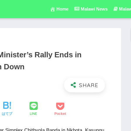
Home
Malawi News
Malaw
nister’s Rally Ends in
in Down
LINE
はてブ
Pocket
ster Simplex Chithyola Banda in Nkhota, Kasungu,