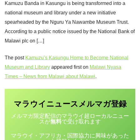
Kamuzu Banda in Kasungu is being transformed into a
national museum and library under a new initiative
spearheaded by the Nguru Ya Nawambe Museum Trust.
According to a public notice issued by the National Bank of
Malawi plc on […]
The post
Kamuzu’s Kasungu Home to Become National
Museum and Library
appeared first on
Malawi Nyasa
Times – News from Malawi about Malawi
.
マラウイニュース
登録
メルマガ
メルマガ限定配信のマラウイ超ローカルニュー
スが
無料
で受け取れます
マラウイ・アフリカ・国際協力に興味があった