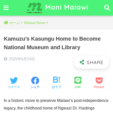
Moni Malawi
ホーム
Malawi News
Kamuzu’s Kasungu Home to Become
National Museum and Library
2025年6月24日
LINE
ツイート
シェア
はてブ
Pocket
In a historic move to preserve Malawi’s post-independence
legacy, the childhood home of Ngwazi Dr. Hastings