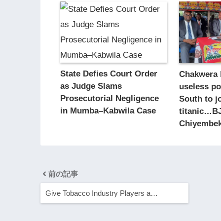
State Defies Court Order
Chakwera 
as Judge Slams
useless po
Prosecutorial Negligence
South to j
in Mumba–Kabwila Case
titanic…B
Chiyembe
前の記事
Give Tobacco Industry Players a…