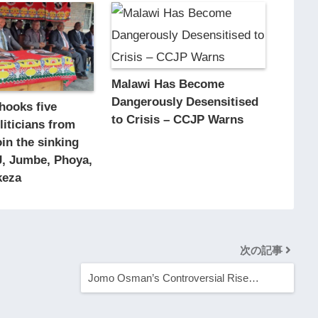
Malawi Has Become
Dangerously Desensitised
hooks five
to Crisis – CCJP Warns
liticians from
oin the sinking
J, Jumbe, Phoya,
keza
次の記事
Jomo Osman’s Controversial Rise…