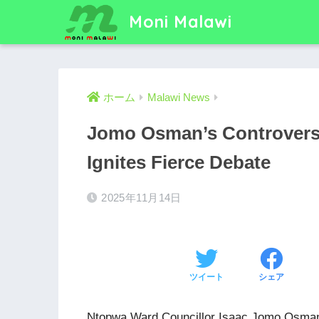
Moni Malawi
ホーム
Malawi News
Jomo Osman’s Controversi
Ignites Fierce Debate
2025年11月14日
ツイート
シェア
Ntopwa Ward Councillor Isaac Jomo Osman