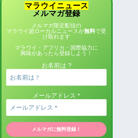
マラウイニュース
登録
メルマガ
メルマガ限定配信の
マラウイ超ローカルニュースが
無料
で受
け取れます
マラウイ・アフリカ・国際協力に
興味があったら登録しよう！
お名前は ?
メールアドレス
*