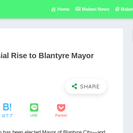
Home
Malawi News
Malaw
al Rise to Blantyre Mayor
LINE
はてブ
Pocket
 has been elected Mayor of Blantyre City—and