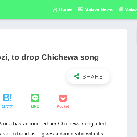
Home
Malawi News
Malaw
zi, to drop Chichewa song
LINE
はてブ
Pocket
Africa has announced her Chichewa song titled
 set to trend as it gives a dance vibe with it’s