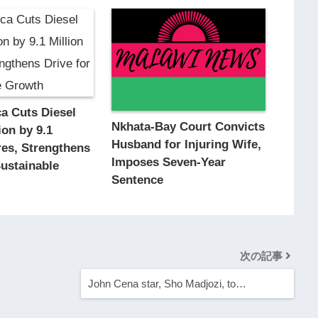
ca Cuts Diesel
Nkhata-Bay Court Convicts
on by 9.1
Husband for Injuring Wife,
tres, Strengthens
Imposes Seven-Year
Sustainable
Sentence
次の記事
John Cena star, Sho Madjozi, to…