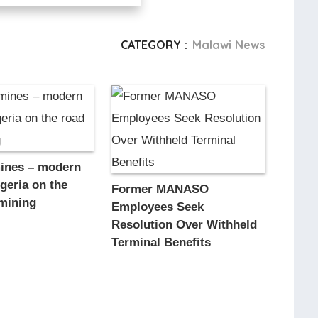
CATEGORY :
Malawi News
mines – modern
lgeria on the
Former MANASO
emining
Employees Seek
Resolution Over Withheld
Terminal Benefits