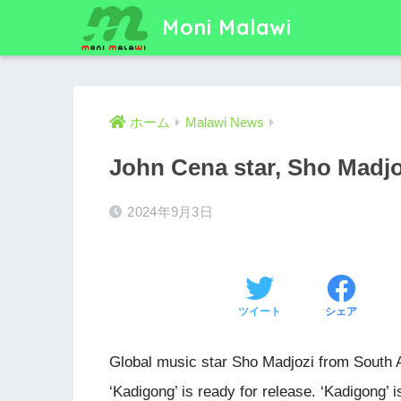
Moni Malawi
ホーム
Malawi News
John Cena star, Sho Madjo
2024年9月3日
ツイート
シェア
Global music star Sho Madjozi from South 
‘Kadigong’ is ready for release. ‘Kadigong’ is