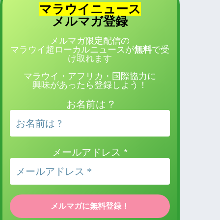
マラウイニュース
登録
メルマガ
メルマガ限定配信の
マラウイ超ローカルニュースが
無料
で受
け取れます
マラウイ・アフリカ・国際協力に
興味があったら登録しよう！
お名前は ?
メールアドレス
*