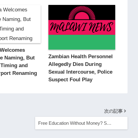
 Welcomes
Zambian Health Personnel
ge Naming, But
Allegedly Dies During
 Timing and
Sexual Intercourse, Police
irport Renaming
Suspect Foul Play
次の記事
Free Education Without Money? S…