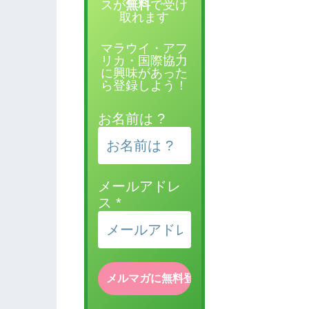
スが
無料
で受け
取れます
マラウイ・アフ
リカ・国際協力
に興味があった
ら登録しよう！
お名前は ?
メールアドレ
ス
*