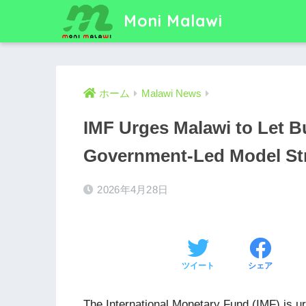
Moni Malawi
ホーム
Malawi News
IMF Urges Malawi to Let B
Government-Led Model St
2026年4月28日
ツイート
シェア
The International Monetary Fund (IMF) is u