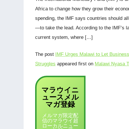
Africa to change how they grow their econo
spending, the IMF says countries should al
—to take the lead. According to the IMF’s l
current system, where […]
The post
IMF Urges Malawi to Let Busines
Struggles
appeared first on
Malawi Nyasa T
マラウイニ
ュース
メル
登録
マガ
メルマガ限定配
信のマラウイ超
ローカルニュー