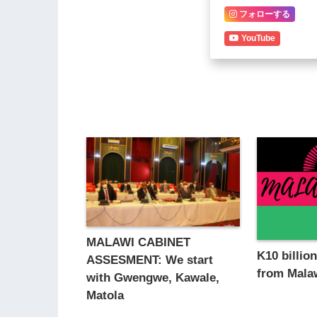
フォローする
YouTube
MALAWI CABINET
K10 billio
ASSESMENT: We start
from Mala
with Gwengwe, Kawale,
Matola