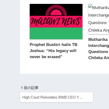
Mutharika
Prophet Bushiri hails TB
Interchan
Joshua: “His legacy will
Questions
never be erased”
Chileka A
前の記事
High Court Reinstates BWB CEO Y…