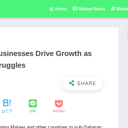
Home
Malawi News
Malaw
usinesses Drive Growth as
ruggles
LINE
はてブ
Pocket
rging Malawi and other countries in sub-Saharan