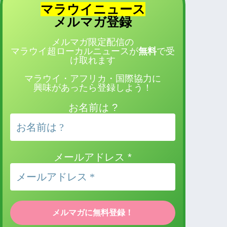
マラウイニュース
登録
メルマガ
メルマガ限定配信の
マラウイ超ローカルニュースが
無料
で受
け取れます
マラウイ・アフリカ・国際協力に
興味があったら登録しよう！
お名前は ?
メールアドレス
*