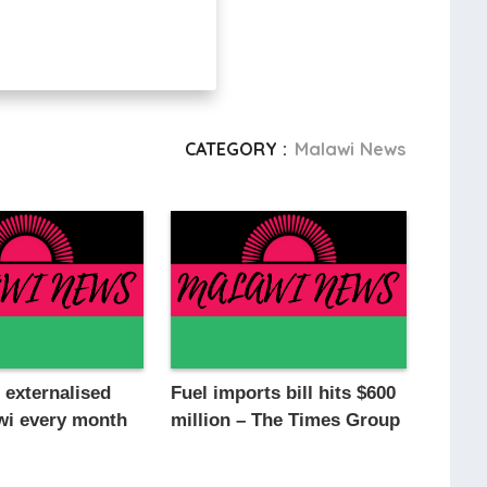
CATEGORY :
Malawi News
n externalised
Fuel imports bill hits $600
wi every month
million – The Times Group