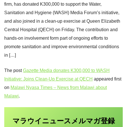
firm, has donated K300,000 to support the Water,
Sanitation and Hygiene (WASH) Media Forum’s initiative,
and also joined in a clean-up exercise at Queen Elizabeth
Central Hospital (QECH) on Friday. The contribution and
hands-on involvement form part of ongoing efforts to
promote sanitation and improve environmental conditions
in […]
The post
Gazette Media donates K300,000 to WASH
Initiative: Joins Clean-Up Exercise at QECH
appeared first
on
Malawi Nyasa Times – News from Malawi about
Malawi
.
マラウイニュース
登録
メルマガ