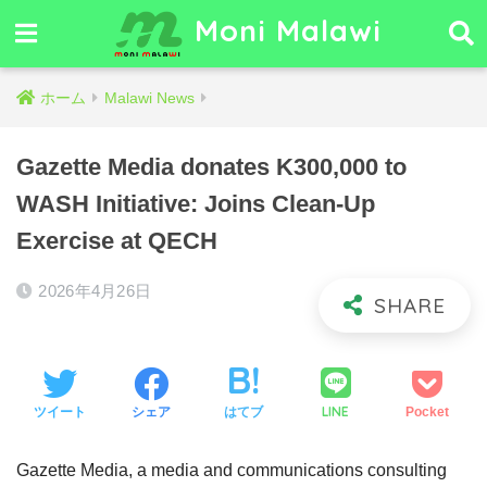
Moni Malawi
ホーム
Malawi News
Gazette Media donates K300,000 to
WASH Initiative: Joins Clean-Up
Exercise at QECH
2026年4月26日
LINE
ツイート
シェア
はてブ
Pocket
Gazette Media, a media and communications consulting