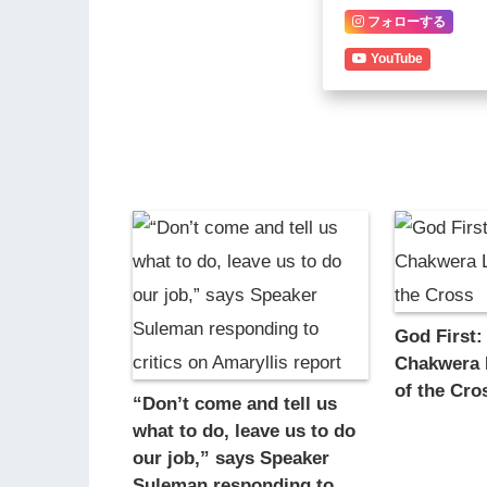
フォローする
YouTube
God First:
Chakwera 
of the Cro
“Don’t come and tell us
what to do, leave us to do
our job,” says Speaker
Suleman responding to