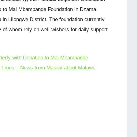
es to Mai Mbambande Foundation in Dzama
a in Lilongwe District. The foundation currently
 of whom rely on well-wishers for daily support
lderly with Donation to Mai Mbambande
Times – News from Malawi about Malawi
.