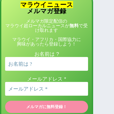
マラウイニュース
登録
メルマガ
メルマガ限定配信の
マラウイ超ローカルニュースが
無料
で受
け取れます
マラウイ・アフリカ・国際協力に
興味があったら登録しよう！
お名前は ?
メールアドレス
*