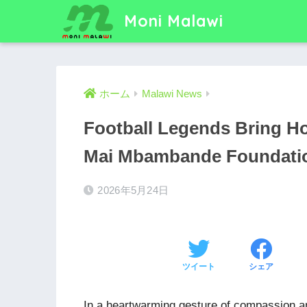
Moni Malawi
ホーム
Malawi News
Football Legends Bring Ho
Mai Mbambande Foundati
2026年5月24日
ツイート
シェア
In a heartwarming gesture of compassion an