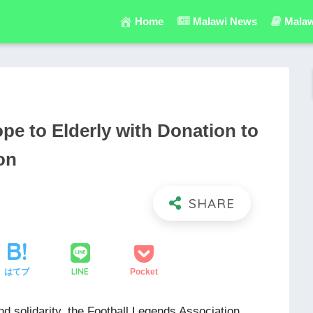
Home
Malawi News
Malaw
pe to Elderly with Donation to
on
LINE
はてブ
Pocket
d solidarity, the Football Legends Association