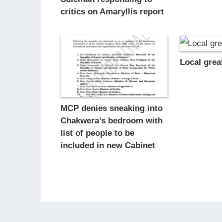
critics on Amaryllis report
Local grea
MCP denies sneaking into
Chakwera’s bedroom with
list of people to be
included in new Cabinet