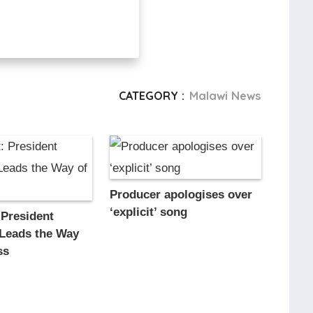
CATEGORY :
Malawi News
Producer apologises over
‘explicit’ song
 President
Leads the Way
ss