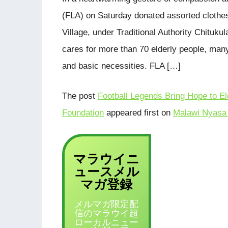
(FLA) on Saturday donated assorted cloth
Village, under Traditional Authority Chitukul
cares for more than 70 elderly people, many
and basic necessities. FLA […]
The post
Football Legends Bring Hope to E
Foundation
appeared first on
Malawi Nyasa 
マラウイニ
ュース
メル
登録
マガ
メルマガ限定配
信のマラウイ超
ローカルニュー