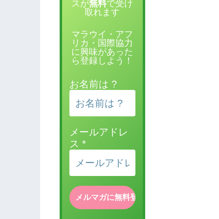
スが
無料
で受け
取れます
マラウイ・アフ
リカ・国際協力
に興味があった
ら登録しよう！
お名前は ?
メールアドレ
ス
*