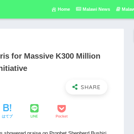
Home
Malawi News
Malaw
is for Massive K300 Million
itiative
LINE
はてブ
Pocket
as showered praise on Prophet Shepherd Bushiri