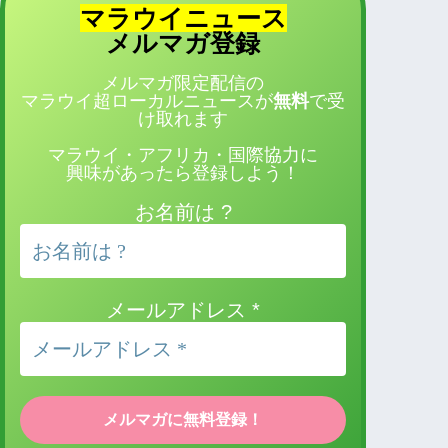
マラウイニュース
登録
メルマガ
メルマガ限定配信の
マラウイ超ローカルニュースが
無料
で受
け取れます
マラウイ・アフリカ・国際協力に
興味があったら登録しよう！
お名前は ?
メールアドレス
*