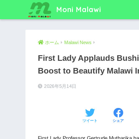
Moni Malawi
ホーム
Malawi News
First Lady Applauds Bushir
Boost to Beautify Malawi In
2026年5月14日
ツイート
シェア
First Lady Professor Gertrude Mutharika h