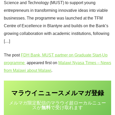
Science and Technology (MUST) to support young
entrepreneurs in transforming innovative ideas into viable
businesses. The programme was launched at the TFM
Centre of Excellence in Blantyre and builds on the Bank’s
growing collaboration with academic institutions, following
[…]
The post
FDH Bank, MUST partner on Graduate Start-Up
programme
appeared first on
Malawi Nyasa Times – News
from Malawi about Malawi
.
マラウイニュース
登録
メルマガ
メルマガ限定配信のマラウイ超ローカルニュー
スが
無料
で受け取れます