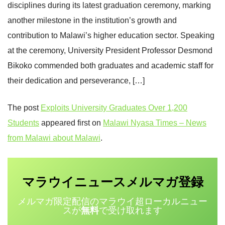
disciplines during its latest graduation ceremony, marking
another milestone in the institution’s growth and
contribution to Malawi’s higher education sector. Speaking
at the ceremony, University President Professor Desmond
Bikoko commended both graduates and academic staff for
their dedication and perseverance, […]
The post
Exploits University Graduates Over 1,200
Students
appeared first on
Malawi Nyasa Times – News
from Malawi about Malawi
.
マラウイニュース
登録
メルマガ
メルマガ限定配信のマラウイ超ローカルニュー
スが
無料
で受け取れます