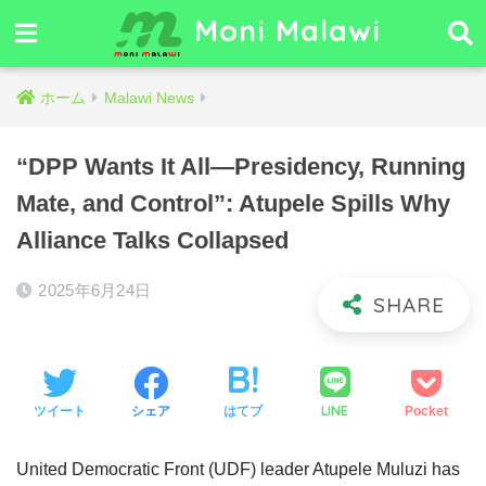
Moni Malawi
ホーム
Malawi News
“DPP Wants It All—Presidency, Running
Mate, and Control”: Atupele Spills Why
Alliance Talks Collapsed
2025年6月24日
LINE
ツイート
シェア
はてブ
Pocket
United Democratic Front (UDF) leader Atupele Muluzi has