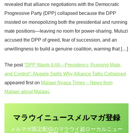
revealed that alliance negotiations with the Democratic
Progressive Party (DPP) collapsed because the DPP
insisted on monopolizing both the presidential and running
mate positions—leaving no room for power-sharing. Muluzi
accused the DPP of greed, fear of succession, and an
unwillingness to build a genuine coalition, warning that […]
The post
“DPP Wants It All—Presidency, Running Mate,
and Control”: Atupele Spills Why Alliance Talks Collapsed
appeared first on
Malawi Nyasa Times – News from
Malawi about Malawi
.
マラウイニュース
登録
メルマガ
メルマガ限定配信のマラウイ超ローカルニュー