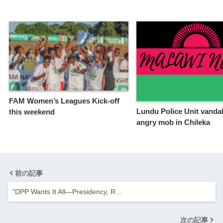
FAM Women’s Leagues Kick-off
Lundu Police Unit vanda
this weekend
angry mob in Chileka
前の記事
“DPP Wants It All—Presidency, R…
次の記事