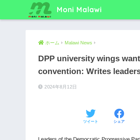
Moni Malawi
ホーム
Malawi News
DPP university wings wants
convention: Writes leader
2024年8月12日
ツイート
シェア
Leaders of the Democratic Progressive Part