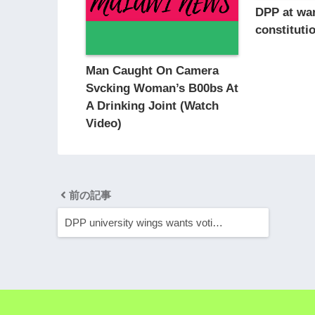
DPP at war
constituti
Man Caught On Camera
Svcking Woman’s B00bs At
A Drinking Joint (Watch
Video)
前の記事
DPP university wings wants voti…