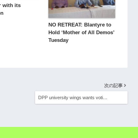
 with its
on
NO RETREAT: Blantyre to
Hold ‘Mother of All Demos’
Tuesday
次の記事
DPP university wings wants voti…