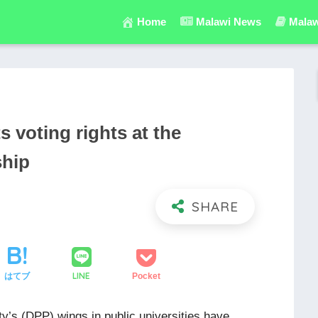
Home
Malawi News
Malaw
 voting rights at the
ship
LINE
はてブ
Pocket
y’s (DPP) wings in public universities have