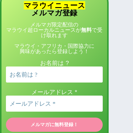
マラウイニュース
登録
メルマガ
メルマガ限定配信の
マラウイ超ローカルニュースが
無料
で受
け取れます
マラウイ・アフリカ・国際協力に
興味があったら登録しよう！
お名前は ?
メールアドレス
*