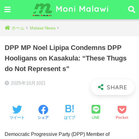
Moni Malawi
ホーム
Malawi News
DPP MP Noel Lipipa Condemns DPP
Hooligans on Kasakula: “These Thugs
do Not Represent s”
2025年10月10日
LINE
ツイート
シェア
はてブ
Pocket
Democratic Progressive Party (DPP) Member of