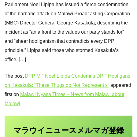
Parliament Noel Lipipa has issued a fierce condemnation
of the barbaric attack on Malawi Broadcasting Corporation
(MBC) Director General George Kasakula, describing the
incident as “an affront to the values our party stands for”
and “sheer hooliganism that contradicts every DPP
principle.” Lipipa said those who stormed Kasakula’s
office, […]
The post
DPP MP Noel Lipipa Condemns DPP Hooligans
on Kasakula: “These Thugs do Not Represent s”
appeared
first on
Malawi Nyasa Times – News from Malawi about
Malawi
.
マラウイニュース
登録
メルマガ