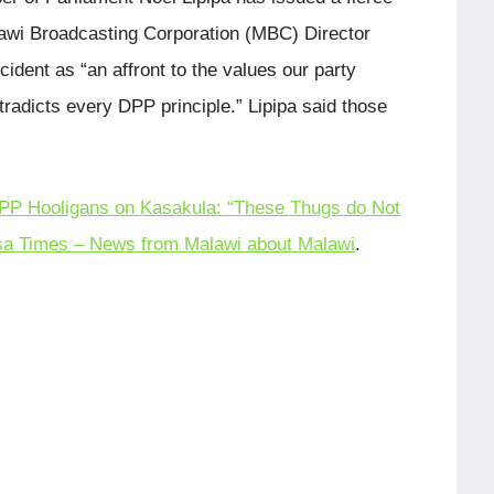
lawi Broadcasting Corporation (MBC) Director
ident as “an affront to the values our party
tradicts every DPP principle.” Lipipa said those
P Hooligans on Kasakula: “These Thugs do Not
a Times – News from Malawi about Malawi
.