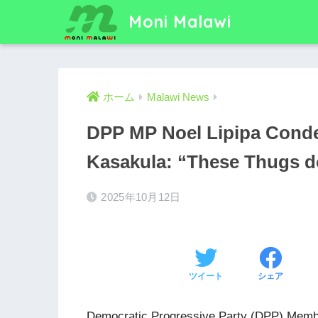
Moni Malawi
ホーム
Malawi News
DPP MP Noel Lipipa Cond
Kasakula: “These Thugs d
2025年10月12日
ツイート
シェア
Democratic Progressive Party (DPP) Member