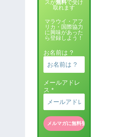
スが
無料
で受け
取れます
マラウイ・アフ
リカ・国際協力
に興味があった
ら登録しよう！
お名前は ?
メールアドレ
ス
*