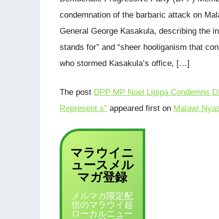
condemnation of the barbaric attack on Ma
General George Kasakula, describing the inc
stands for” and “sheer hooliganism that con
who stormed Kasakula’s office, […]
The post
DPP MP Noel Lipipa Condemns DP
Represent s”
appeared first on
Malawi Nyas
マラウイニ
ュース
メル
登録
マガ
メルマガ限定配
信のマラウイ超
ローカルニュー