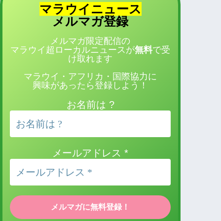
マラウイニュース
登録
メルマガ
メルマガ限定配信の
マラウイ超ローカルニュースが
無料
で受
け取れます
マラウイ・アフリカ・国際協力に
興味があったら登録しよう！
お名前は ?
メールアドレス
*