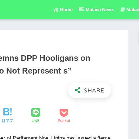
Home
Malawi News
Malaw
emns DPP Hooligans on
o Not Represent s”
LINE
はてブ
Pocket
 of Parliament Noel Lipipa has issued a fierce