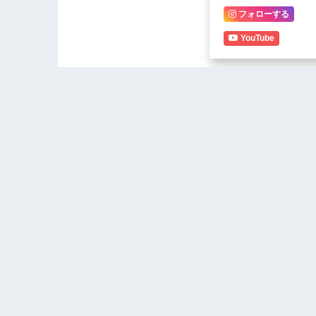
フォローする
YouTube
Police cri
Comsip, HIDCO partner in
risks sink
shopping mall project in
murder ca
Mzuzu City