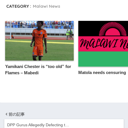
CATEGORY :
Malawi News
Yamikani Chester is “too old” for
Matola needs censuring
Flames – Mabedi
前の記事
DPP Gurus Allegedly Defecting t…