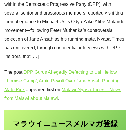
within the Democratic Progressive Party (DPP), with
several senior and grassroots members reportedly shifting
their allegiance to Michael Usi’s Odya Zake Alibe Mulandu
movement—following Peter Mutharika’s controversial
selection of Jane Ansah as his running mate. Nyasa Times
has uncovered, through confidential interviews with DPP
insiders, that […]
The post
DPP Gurus Allegedly Defecting to Usi, ‘fellow
Lhomwe Camp’, Amid Revolt Over Jane Ansah Running
Mate Pick
appeared first on
Malawi Nyasa Times – News
from Malawi about Malawi
.
マラウイニュース
登録
メルマガ