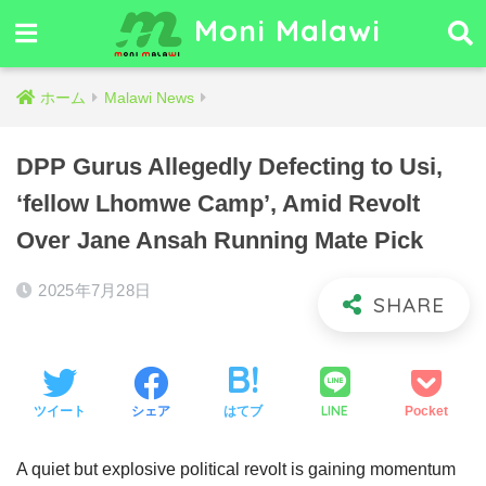
Moni Malawi
ホーム
Malawi News
DPP Gurus Allegedly Defecting to Usi,
‘fellow Lhomwe Camp’, Amid Revolt
Over Jane Ansah Running Mate Pick
2025年7月28日
LINE
ツイート
シェア
はてブ
Pocket
A quiet but explosive political revolt is gaining momentum