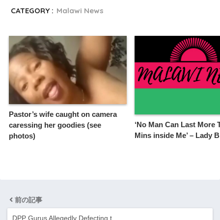
CATEGORY :
Malawi News
Pastor’s wife caught on camera
‘No Man Can Last More 
caressing her goodies (see
Mins inside Me’ – Lady 
photos)
前の記事
DPP Gurus Allegedly Defecting t…