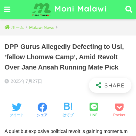
Moni Malawi
ホーム
Malawi News
DPP Gurus Allegedly Defecting to Usi,
‘fellow Lhomwe Camp’, Amid Revolt
Over Jane Ansah Running Mate Pick
2025年7月27日
LINE
ツイート
シェア
はてブ
Pocket
A quiet but explosive political revolt is gaining momentum