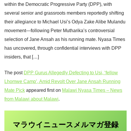
within the Democratic Progressive Party (DPP), with
several senior and grassroots members reportedly shifting
their allegiance to Michael Usi’s Odya Zake Alibe Mulandu
movement—following Peter Mutharika’s controversial
selection of Jane Ansah as his running mate. Nyasa Times
has uncovered, through confidential interviews with DPP
insiders, that […]
The post
DPP Gurus Allegedly Defecting to Usi, ‘fellow
Lhomwe Camp’, Amid Revolt Over Jane Ansah Running
Mate Pick
appeared first on
Malawi Nyasa Times – News
from Malawi about Malawi
.
マラウイニュース
登録
メルマガ