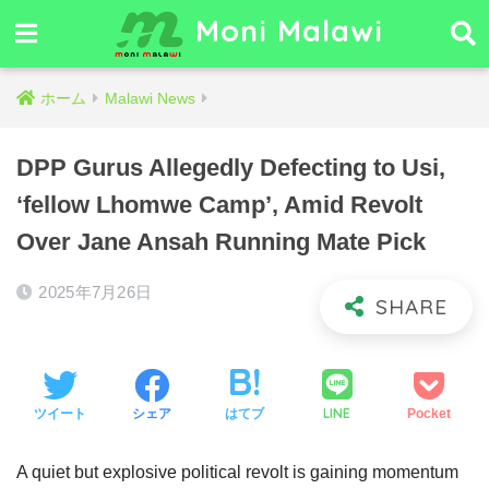
Moni Malawi
ホーム
Malawi News
DPP Gurus Allegedly Defecting to Usi,
‘fellow Lhomwe Camp’, Amid Revolt
Over Jane Ansah Running Mate Pick
2025年7月26日
LINE
ツイート
シェア
はてブ
Pocket
A quiet but explosive political revolt is gaining momentum