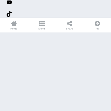
マラウイニュース
登録
メルマガ
Home
Menu
Share
Top
メルマガ限定配信の
マラウイ超ローカルニュースが
無料
で受け取
れます
マラウイ・アフリカ・国際協力に
興味があったら登録しよう！
お名前は ?
Instagram
YouTube
Facebook
Twitter
メールアドレス
*