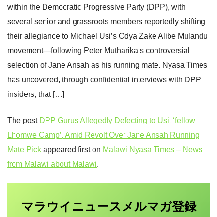
within the Democratic Progressive Party (DPP), with
several senior and grassroots members reportedly shifting
their allegiance to Michael Usi’s Odya Zake Alibe Mulandu
movement—following Peter Mutharika’s controversial
selection of Jane Ansah as his running mate. Nyasa Times
has uncovered, through confidential interviews with DPP
insiders, that […]
The post
DPP Gurus Allegedly Defecting to Usi, ‘fellow
Lhomwe Camp’, Amid Revolt Over Jane Ansah Running
Mate Pick
appeared first on
Malawi Nyasa Times – News
from Malawi about Malawi
.
マラウイニュース
登録
メルマガ