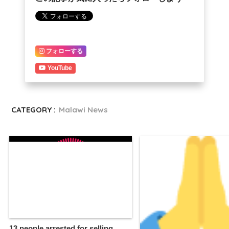
CATEGORY :
Malawi News
13 people arrested for selling
liquor in Blantyre
Who Was ‘Martse’?
前の記事