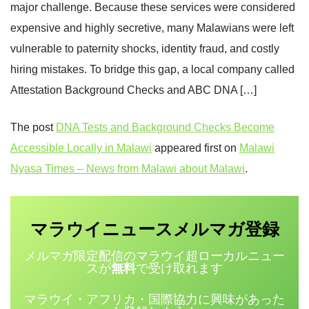
major challenge. Because these services were considered
expensive and highly secretive, many Malawians were left
vulnerable to paternity shocks, identity fraud, and costly
hiring mistakes. To bridge this gap, a local company called
Attestation Background Checks and ABC DNA […]
The post
DNA Tests and Background Checks Become
Accessible Locally in Malawi
appeared first on
Malawi
Nyasa Times – News from Malawi about Malawi
.
マラウイニュース
登録
メルマガ
メルマガ限定配信のマラウイ超ローカルニュー
スが
無料
で受け取れます
マラウイ・アフリカ・国際協力に興味があった