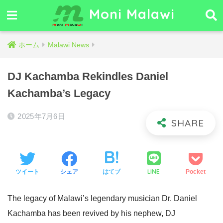
Moni Malawi
ホーム
Malawi News
DJ Kachamba Rekindles Daniel
Kachamba’s Legacy
2025年7月6日
LINE
ツイート
シェア
はてブ
Pocket
The legacy of Malawi’s legendary musician Dr. Daniel
Kachamba has been revived by his nephew, DJ