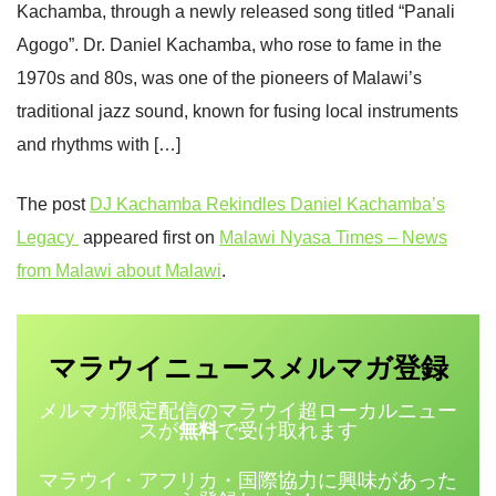
Kachamba, through a newly released song titled “Panali
Agogo”. Dr. Daniel Kachamba, who rose to fame in the
1970s and 80s, was one of the pioneers of Malawi’s
traditional jazz sound, known for fusing local instruments
and rhythms with […]
The post
DJ Kachamba Rekindles Daniel Kachamba’s
Legacy
appeared first on
Malawi Nyasa Times – News
from Malawi about Malawi
.
マラウイニュース
登録
メルマガ
メルマガ限定配信のマラウイ超ローカルニュー
スが
無料
で受け取れます
マラウイ・アフリカ・国際協力に興味があった