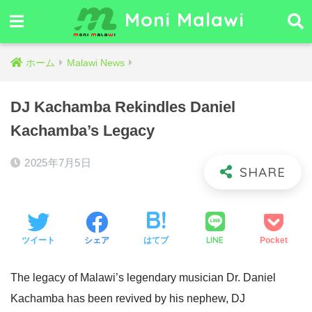
Moni Malawi
ホーム
Malawi News
DJ Kachamba Rekindles Daniel
Kachamba’s Legacy
2025年7月5日
LINE
ツイート
シェア
はてブ
Pocket
The legacy of Malawi’s legendary musician Dr. Daniel
Kachamba has been revived by his nephew, DJ