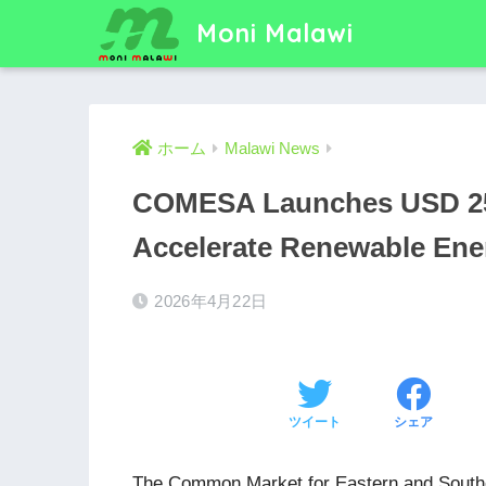
Moni Malawi
ホーム
Malawi News
COMESA Launches USD 25 
Accelerate Renewable Ene
2026年4月22日
ツイート
シェア
The Common Market for Eastern and Southe