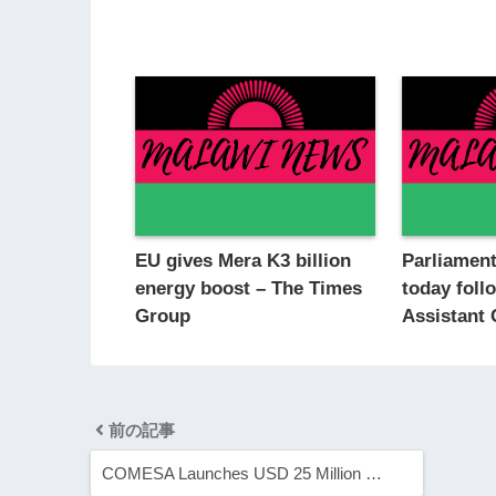
EU gives Mera K3 billion
Parliamen
energy boost – The Times
today foll
Group
Assistant 
前の記事
COMESA Launches USD 25 Million …