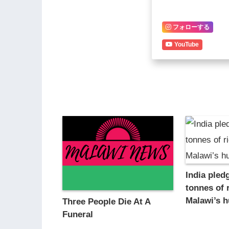
フォローする
YouTube
India pled
tonnes of r
Malawi’s h
Three People Die At A
Funeral