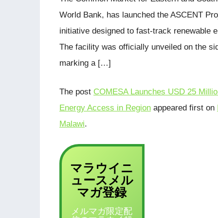
World Bank, has launched the ASCENT Proje
initiative designed to fast-track renewable 
The facility was officially unveiled on the s
marking a […]
The post
COMESA Launches USD 25 Million
Energy Access in Region
appeared first on
Malawi
.
マラウイニ
ュース
メル
登録
マガ
メルマガ限定配