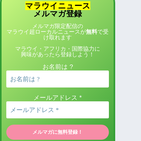
マラウイニュース
登録
メルマガ
メルマガ限定配信の
マラウイ超ローカルニュースが
無料
で受
け取れます
マラウイ・アフリカ・国際協力に
興味があったら登録しよう！
お名前は ?
メールアドレス
*