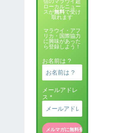
信のマラウイ超
ローカルニュー
スが
無料
で受け
取れます
マラウイ・アフ
リカ・国際協力
に興味があった
ら登録しよう！
お名前は ?
メールアドレ
ス
*