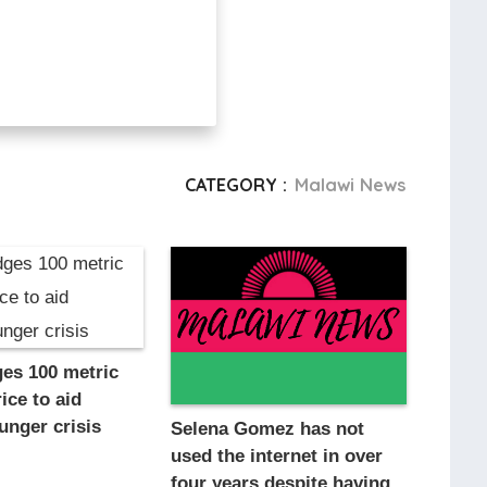
CATEGORY :
Malawi News
ges 100 metric
ice to aid
unger crisis
Selena Gomez has not
used the internet in over
four years despite having