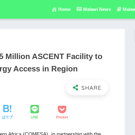
Home
Malawi News
Malaw
Million ASCENT Facility to
rgy Access in Region
LINE
はてブ
Pocket
rn Africa (COMESA), in partnership with the