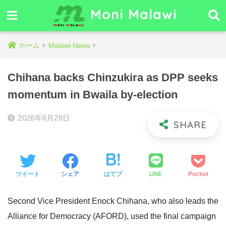
Moni Malawi
ホーム
Malawi News
Chihana backs Chinzukira as DPP seeks
momentum in Bwaila by‑election
2026年6月28日
LINE
ツイート
シェア
はてブ
Pocket
Second Vice President Enock Chihana, who also leads the
Alliance for Democracy (AFORD), used the final campaign