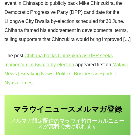
event in Chinsapo to publicly back Mike Chinzukira, the
Democratic Progressive Party (DPP) candidate for the
Lilongwe City Bwaila by‑election scheduled for 30 June.
Chihana framed his endorsement in developmental terms,
telling supporters that Chinzukira would bring improved […]
The post
Chihana backs Chinzukira as DPP seeks
momentum in Bwaila by‑election
appeared first on
Malawi
News | Breaking News, Politics, Business & Sports |
Nyasa Times
.
マラウイニュース
登録
メルマガ
メルマガ限定配信のマラウイ超ローカルニュー
スが
無料
で受け取れます