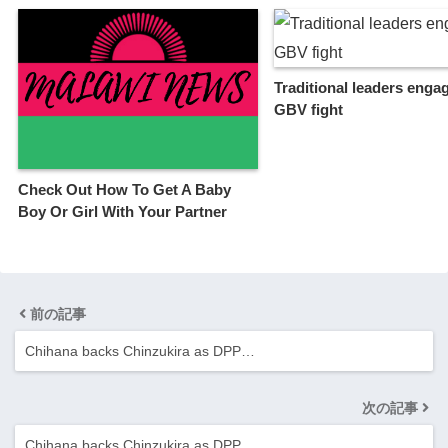
Traditional leaders enga
GBV fight
Check Out How To Get A Baby
Boy Or Girl With Your Partner
前の記事
Chihana backs Chinzukira as DPP…
次の記事
Chihana backs Chinzukira as DPP…