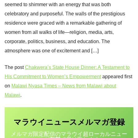
seemed to shimmer with an energy that was both
celebratory and purposeful. The walls of the prestigious
residence were graced with a remarkable gathering of
women from all walks of life—religion, media, arts,
corporate, politics, business, and education. The
atmosphere was one of excitement and […]
The post
Chakwera’s State House Dinner: A Testament to
His Commitment to Women’s Empowerment
appeared first
on
Malawi Nyasa Times – News from Malawi about
Malawi
.
マラウイニュース
登録
メルマガ
メルマガ限定配信のマラウイ超ローカルニュー