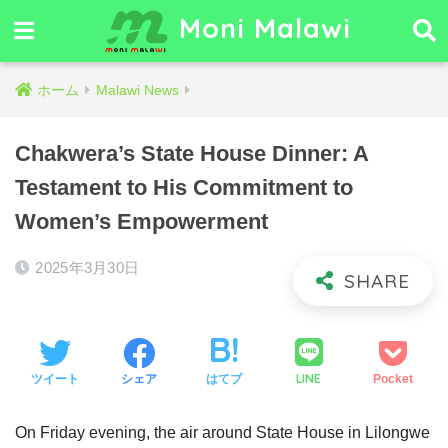
Moni Malawi
ホーム
Malawi News
Chakwera’s State House Dinner: A
Testament to His Commitment to
Women’s Empowerment
2025年3月30日
LINE
ツイート
シェア
はてブ
Pocket
On Friday evening, the air around State House in Lilongwe