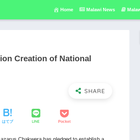
Home
Malawi News
Malaw
on Creation of National
LINE
はてブ
Pocket
Lazarus Chakwera has pledged to establish a