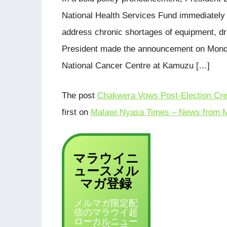
National Health Services Fund immediately 
address chronic shortages of equipment, dru
President made the announcement on Monday 
National Cancer Centre at Kamuzu […]
The post
Chakwera Vows Post-Election Crea
first on
Malawi Nyasa Times – News from M
マラウイニ
ュース
メル
登録
マガ
メルマガ限定配
信のマラウイ超
ローカルニュー