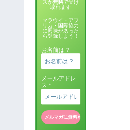
スが
無料
で受け
取れます
マラウイ・アフ
リカ・国際協力
に興味があった
ら登録しよう！
お名前は ?
メールアドレ
ス
*