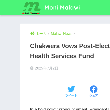
Moni Malawi
ホーム
Malawi News
Chakwera Vows Post-Electi
Health Services Fund
2025年7月2日
ツイート
シェア
In a bold policy pronouncement, President 