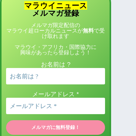
マラウイニュース
登録
メルマガ
メルマガ限定配信の
マラウイ超ローカルニュースが
無料
で受
け取れます
マラウイ・アフリカ・国際協力に
興味があったら登録しよう！
お名前は ?
メールアドレス
*