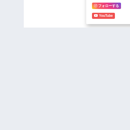
フォローする
YouTube
ORDER F
Two arrested for
Police re
kidnapping boy and
rights act
demanding K60 million
ransom