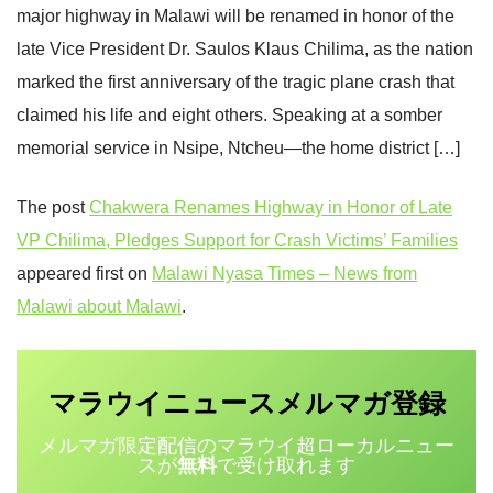
major highway in Malawi will be renamed in honor of the
late Vice President Dr. Saulos Klaus Chilima, as the nation
marked the first anniversary of the tragic plane crash that
claimed his life and eight others. Speaking at a somber
memorial service in Nsipe, Ntcheu—the home district […]
The post
Chakwera Renames Highway in Honor of Late
VP Chilima, Pledges Support for Crash Victims’ Families
appeared first on
Malawi Nyasa Times – News from
Malawi about Malawi
.
マラウイニュース
登録
メルマガ
メルマガ限定配信のマラウイ超ローカルニュー
スが
無料
で受け取れます