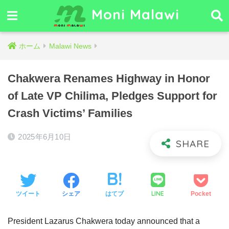
Moni Malawi
ホーム
Malawi News
Chakwera Renames Highway in Honor
of Late VP Chilima, Pledges Support for
Crash Victims’ Families
2025年6月10日
LINE
ツイート
シェア
はてブ
Pocket
President Lazarus Chakwera today announced that a