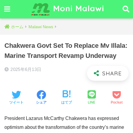
Moni Malawi
ホーム
Malawi News
Chakwera Govt Set To Replace Mv Illala:
Marine Transport Revamp Underway
2025年6月13日
LINE
ツイート
シェア
はてブ
Pocket
President Lazarus McCarthy Chakwera has expressed
optimism about the transformation of the country’s marine