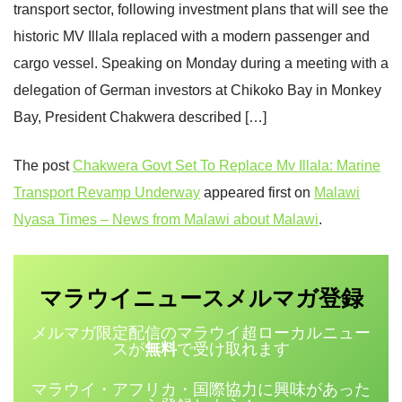
transport sector, following investment plans that will see the
historic MV Illala replaced with a modern passenger and
cargo vessel. Speaking on Monday during a meeting with a
delegation of German investors at Chikoko Bay in Monkey
Bay, President Chakwera described […]
The post
Chakwera Govt Set To Replace Mv Illala: Marine
Transport Revamp Underway
appeared first on
Malawi
Nyasa Times – News from Malawi about Malawi
.
マラウイニュース
登録
メルマガ
メルマガ限定配信のマラウイ超ローカルニュー
スが
無料
で受け取れます
マラウイ・アフリカ・国際協力に興味があった