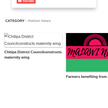
YouTube
CATEGORY :
Malawi News
Chitipa District Councilconstructs
maternity wing
Farmers benefiting fro