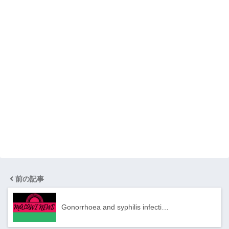
前の記事
Gonorrhoea and syphilis infecti…