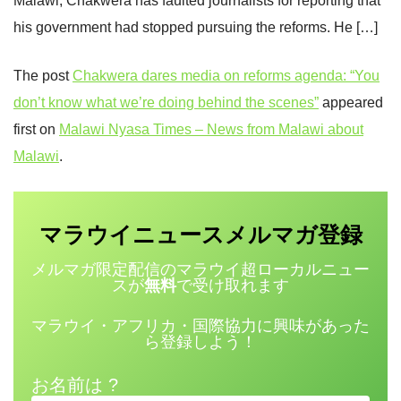
Malaŵi, Chakwera has faulted journalists for reporting that
his government had stopped pursuing the reforms. He […]
The post
Chakwera dares media on reforms agenda: “You
don’t know what we’re doing behind the scenes”
appeared
first on
Malawi Nyasa Times – News from Malawi about
Malawi
.
マラウイニュース
登録
メルマガ
メルマガ限定配信のマラウイ超ローカルニュー
スが
無料
で受け取れます
マラウイ・アフリカ・国際協力に興味があった
ら登録しよう！
お名前は ?