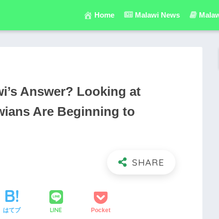
Home
Malawi News
Malaw
wi’s Answer? Looking at
wians Are Beginning to
LINE
はてブ
Pocket