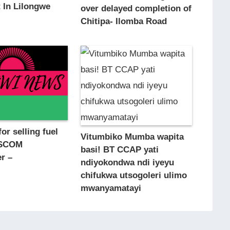
 In Lilongwe
over delayed completion of
Chitipa- Ilomba Road
or selling fuel
Vitumbiko Mumba wapita
ESCOM
basi! BT CCAP yati
r –
ndiyokondwa ndi iyeyu
chifukwa utsogoleri ulimo
mwanyamatayi