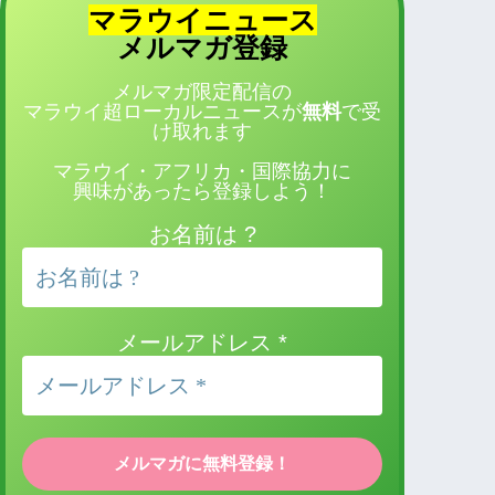
マラウイニュース
登録
メルマガ
メルマガ限定配信の
マラウイ超ローカルニュースが
無料
で受
け取れます
マラウイ・アフリカ・国際協力に
興味があったら登録しよう！
お名前は ?
メールアドレス
*