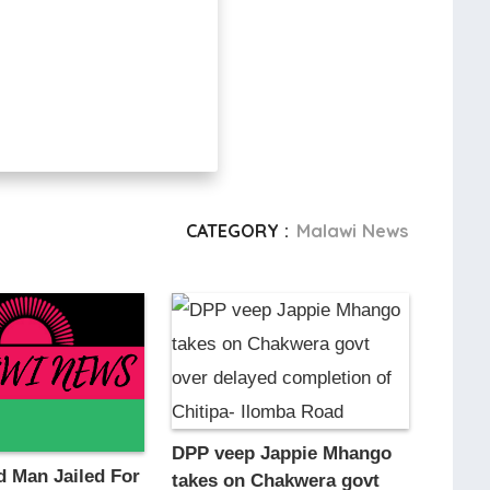
CATEGORY :
Malawi News
DPP veep Jappie Mhango
d Man Jailed For
takes on Chakwera govt