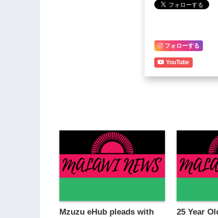
フォローする
YouTube
Mzuzu eHub pleads with
25 Year Ol