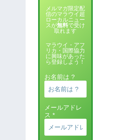
メルマガ限定配
信のマラウイ超
ローカルニュー
スが
無料
で受け
取れます
マラウイ・アフ
リカ・国際協力
に興味があった
ら登録しよう！
お名前は ?
メールアドレ
ス
*