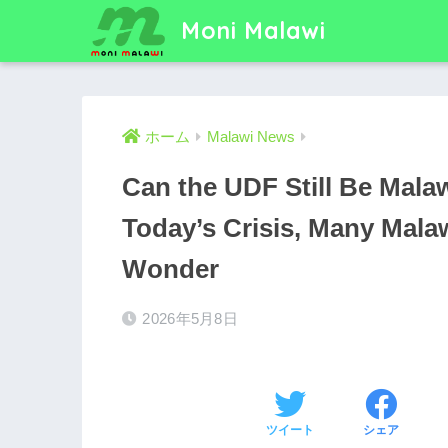
Moni Malawi
ホーム
Malawi News
Can the UDF Still Be Mala
Today’s Crisis, Many Mala
Wonder
2026年5月8日
ツイート
シェア