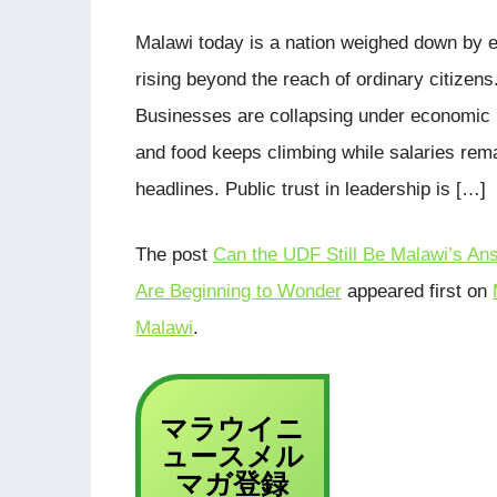
Malawi today is a nation weighed down by e
rising beyond the reach of ordinary citizen
Businesses are collapsing under economic pre
and food keeps climbing while salaries rem
headlines. Public trust in leadership is […]
The post
Can the UDF Still Be Malawi’s An
Are Beginning to Wonder
appeared first on
Malawi
.
マラウイニ
ュース
メル
登録
マガ