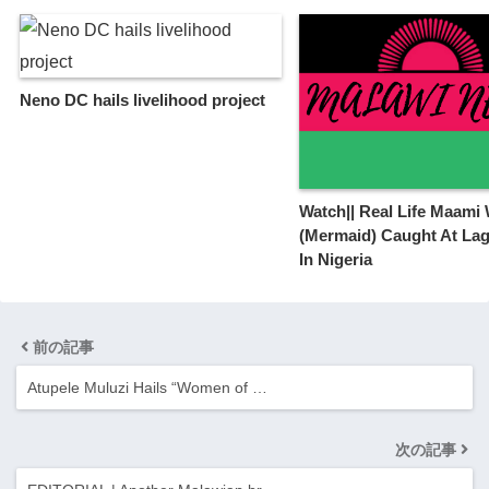
Neno DC hails livelihood project
Watch|| Real Life Maami 
(Mermaid) Caught At La
In Nigeria
前の記事
Atupele Muluzi Hails “Women of …
次の記事