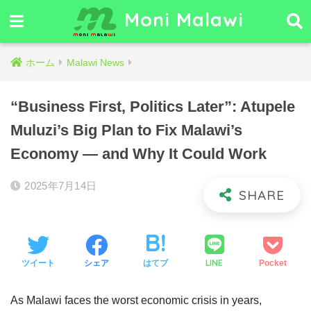
Moni Malawi
ホーム
Malawi News
“Business First, Politics Later”: Atupele
Muluzi’s Big Plan to Fix Malawi’s
Economy — and Why It Could Work
2025年7月14日
LINE
ツイート
シェア
はてブ
Pocket
As Malawi faces the worst economic crisis in years,