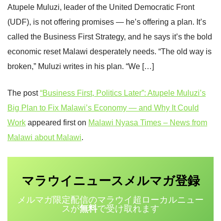
Atupele Muluzi, leader of the United Democratic Front
(UDF), is not offering promises — he’s offering a plan. It’s
called the Business First Strategy, and he says it’s the bold
economic reset Malawi desperately needs. “The old way is
broken,” Muluzi writes in his plan. “We […]
The post
“Business First, Politics Later”: Atupele Muluzi’s
Big Plan to Fix Malawi’s Economy — and Why It Could
Work
appeared first on
Malawi Nyasa Times – News from
Malawi about Malawi
.
マラウイニュース
登録
メルマガ
メルマガ限定配信のマラウイ超ローカルニュー
スが
無料
で受け取れます