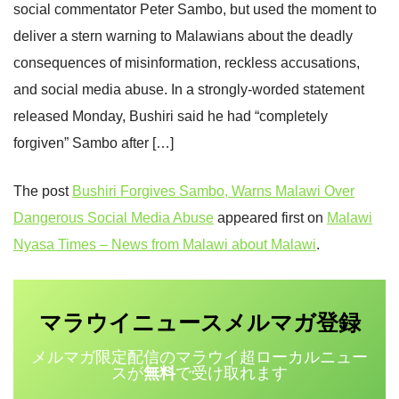
social commentator Peter Sambo, but used the moment to
deliver a stern warning to Malawians about the deadly
consequences of misinformation, reckless accusations,
and social media abuse. In a strongly-worded statement
released Monday, Bushiri said he had “completely
forgiven” Sambo after […]
The post
Bushiri Forgives Sambo, Warns Malawi Over
Dangerous Social Media Abuse
appeared first on
Malawi
Nyasa Times – News from Malawi about Malawi
.
マラウイニュース
登録
メルマガ
メルマガ限定配信のマラウイ超ローカルニュー
スが
無料
で受け取れます