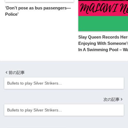
‘Don’t pose as bus passengers—
Police’
Slay Queen Records Her
Enjoying With Someone’
In A Swimming Pool – W
前の記事
Bullets to play Silver Strikers…
次の記事
Bullets to play Silver Strikers…