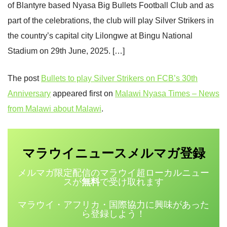
of Blantyre based Nyasa Big Bullets Football Club and as
part of the celebrations, the club will play Silver Strikers in
the country’s capital city Lilongwe at Bingu National
Stadium on 29th June, 2025. […]
The post
Bullets to play Silver Strikers on FCB’s 30th
Anniversary
appeared first on
Malawi Nyasa Times – News
from Malawi about Malawi
.
マラウイニュース
登録
メルマガ
メルマガ限定配信のマラウイ超ローカルニュー
スが
無料
で受け取れます
マラウイ・アフリカ・国際協力に興味があった
ら登録しよう！