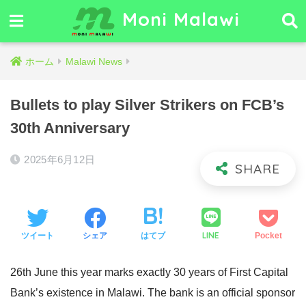
Moni Malawi
ホーム
Malawi News
Bullets to play Silver Strikers on FCB’s
30th Anniversary
2025年6月12日
LINE
ツイート
シェア
はてブ
Pocket
26th June this year marks exactly 30 years of First Capital
Bank’s existence in Malawi. The bank is an official sponsor