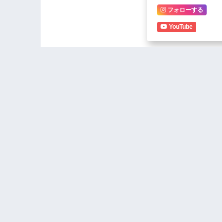
フォローする
YouTube
Chimwemwe
Malawian 
Nkhota Kota Chiefs
Policy and
Endorses Chakwera’s
Second-Term Bid,
Applauds M5 Road
Rehabilitation