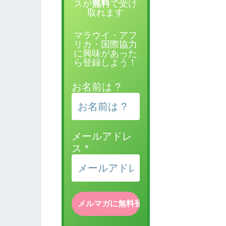
スが
無料
で受け
取れます
マラウイ・アフ
リカ・国際協力
に興味があった
ら登録しよう！
お名前は ?
メールアドレ
ス
*