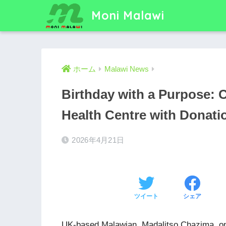
Moni Malawi
ホーム
Malawi News
Birthday with a Purpose:
Health Centre with Donat
2026年4月21日
ツイート
シェア
UK-based Malawian, Madalitso Chazima, on