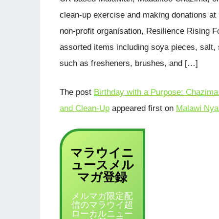
clean-up exercise and making donations at 
non-profit organisation, Resilience Rising F
assorted items including soya pieces, salt,
such as fresheners, brushes, and […]
The post
Birthday with a Purpose: Chazima
and Clean-Up
appeared first on
Malawi Nya
マラウイニ
ュース
メル
登録
マガ
メルマガ限定配
信のマラウイ超
ローカルニュー