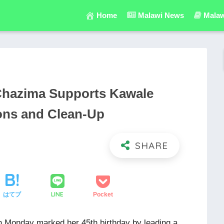
Home
Malawi News
Malaw
 Chazima Supports Kawale
ions and Clean-Up
LINE
はてブ
Pocket
 Monday marked her 45th birthday by leading a