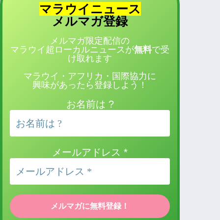
マラウイニュース
登録
メルマガ
メルマガ限定配信の
マラウイ超ローカルニュースが
無料
で受
け取れます
マラウイ・アフリカ・国際協力に
興味があったら登録しよう！
お名前は ?
メールアドレス
*