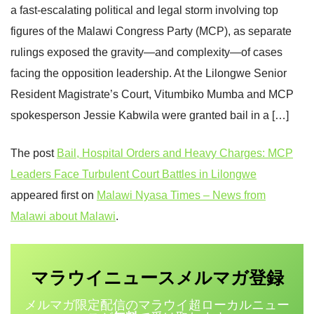
a fast-escalating political and legal storm involving top
figures of the Malawi Congress Party (MCP), as separate
rulings exposed the gravity—and complexity—of cases
facing the opposition leadership. At the Lilongwe Senior
Resident Magistrate’s Court, Vitumbiko Mumba and MCP
spokesperson Jessie Kabwila were granted bail in a […]
The post
Bail, Hospital Orders and Heavy Charges: MCP
Leaders Face Turbulent Court Battles in Lilongwe
appeared first on
Malawi Nyasa Times – News from
Malawi about Malawi
.
マラウイニュース
登録
メルマガ
メルマガ限定配信のマラウイ超ローカルニュー