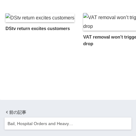
DStv return excites customers
VAT removal won’t trigge
drop
前の記事
Bail, Hospital Orders and Heavy…