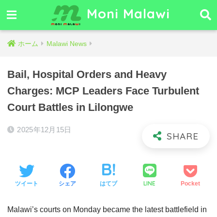
Moni Malawi
ホーム
Malawi News
Bail, Hospital Orders and Heavy
Charges: MCP Leaders Face Turbulent
Court Battles in Lilongwe
2025年12月15日
LINE
ツイート
シェア
はてブ
Pocket
Malawi’s courts on Monday became the latest battlefield in