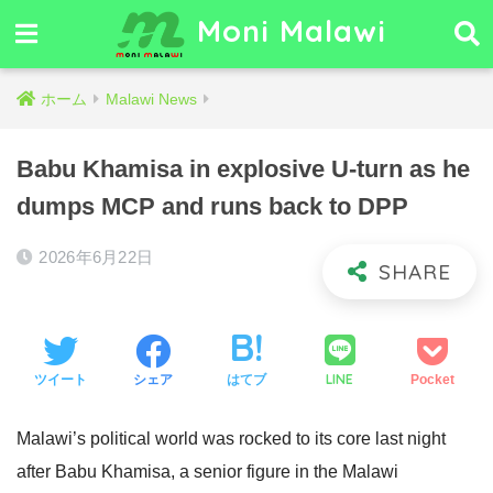
Moni Malawi
ホーム
Malawi News
Babu Khamisa in explosive U‑turn as he
dumps MCP and runs back to DPP
2026年6月22日
LINE
ツイート
シェア
はてブ
Pocket
Malawi’s political world was rocked to its core last night
after Babu Khamisa, a senior figure in the Malawi