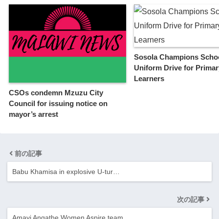
Sosola Champions Scho
Uniform Drive for Primar
Learners
CSOs condemn Mzuzu City
Council for issuing notice on
mayor’s arrest
前の記事
Babu Khamisa in explosive U‑tur…
次の記事
Amayi Angathe Women Aspire team…