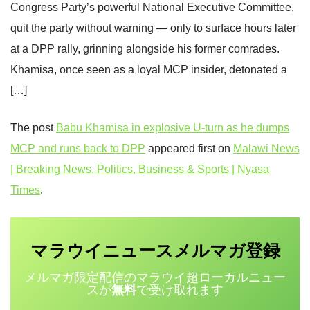
Congress Party’s powerful National Executive Committee,
quit the party without warning — only to surface hours later
at a DPP rally, grinning alongside his former comrades.
Khamisa, once seen as a loyal MCP insider, detonated a
[…]
The post
Babu Khamisa in explosive U‑turn as he dumps
MCP and runs back to DPP
appeared first on
Malawi News
| Breaking News, Politics, Business & Sports | Nyasa
Times
.
マラウイニュース
登録
メルマガ
メルマガ限定配信のマラウイ超ローカルニュー
スが
無料
で受け取れます