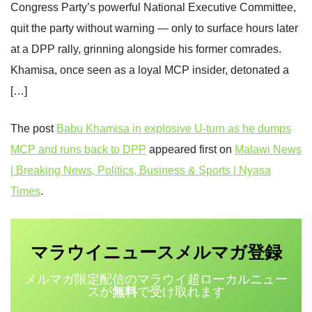
Congress Party’s powerful National Executive Committee,
quit the party without warning — only to surface hours later
at a DPP rally, grinning alongside his former comrades.
Khamisa, once seen as a loyal MCP insider, detonated a
[…]
The post
Babu Khamisa in explosive U‑turn as he dumps
MCP and runs back to DPP
appeared first on
Malawi News
| Breaking News, Politics, Business & Sports | Nyasa
Times
.
マラウイニュース
登録
メルマガ
メルマガ限定配信のマラウイ超ローカルニュー
スが
無料
で受け取れます