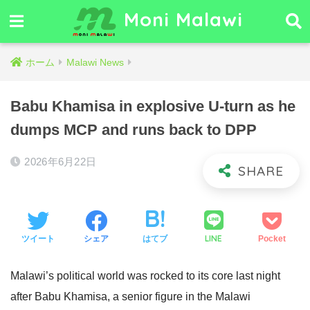
Moni Malawi
ホーム
Malawi News
Babu Khamisa in explosive U‑turn as he
dumps MCP and runs back to DPP
2026年6月22日
LINE
ツイート
シェア
はてブ
Pocket
Malawi’s political world was rocked to its core last night
after Babu Khamisa, a senior figure in the Malawi