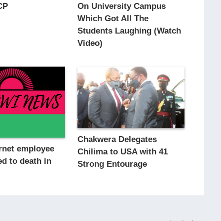
CP
On Univеrsity Campus
Which Got All The
Students Laughing (Watch
Video)
Chakwera Delegates
ernet employee
Chilima to USA with 41
ed to death in
Strong Entourage