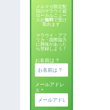
メルマガ限定配
信のマラウイ超
ローカルニュー
スが
無料
で受け
取れます
マラウイ・アフ
リカ・国際協力
に興味があった
ら登録しよう！
お名前は ?
メールアドレ
ス
*