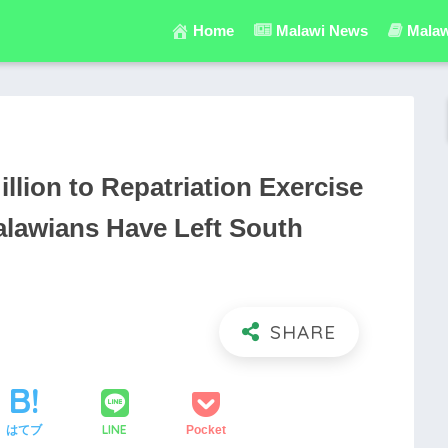
Home
Malawi News
Malaw
llion to Repatriation Exercise
lawians Have Left South
LINE
はてブ
Pocket