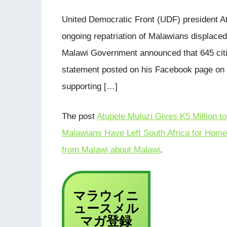
United Democratic Front (UDF) president At
ongoing repatriation of Malawians displaced 
Malawi Government announced that 645 citi
statement posted on his Facebook page on 
supporting […]
The post
Atupele Muluzi Gives K5 Million t
Malawians Have Left South Africa for Home
from Malawi about Malawi
.
マラウイニ
ュース
メル
登録
マガ