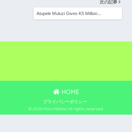
次の記事
Atupele Muluzi Gives K5 Million…
HOME
プライバシーポリシー
© 2026 Moni Malawi All rights reserved.