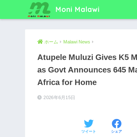
Moni Malawi
ホーム
Malawi News
Atupele Muluzi Gives K5 Mi
as Govt Announces 645 Ma
Africa for Home
2026年6月15日
ツイート
シェア