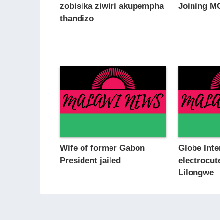
zobisika ziwiri akupempha
Joining M
thandizo
Wife of former Gabon
Globe Int
President jailed
electrocut
Lilongwe