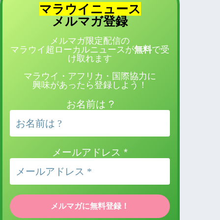
マラウイニュース
登録
メルマガ
メルマガ限定配信の
マラウイ超ローカルニュースが
無料
で受
け取れます
マラウイ・アフリカ・国際協力に
興味があったら登録しよう！
お名前は ?
メールアドレス
*