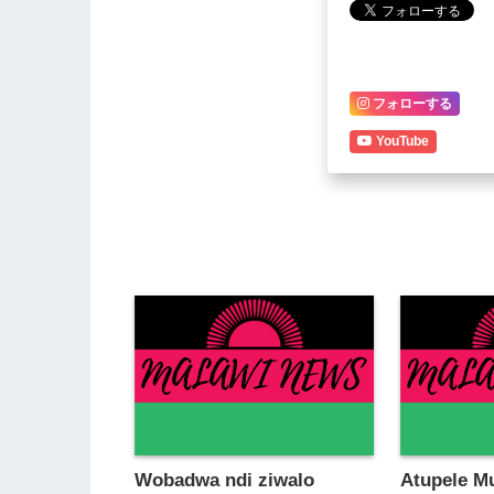
フォローする
YouTube
Wobadwa ndi ziwalo
Atupele M