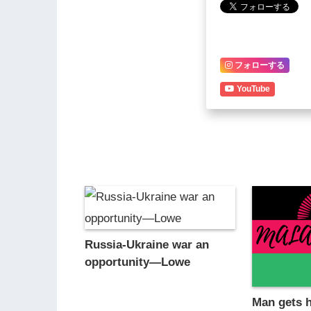
フォローする
YouTube
Russia-Ukraine war an
opportunity—Lowe
Man gets 