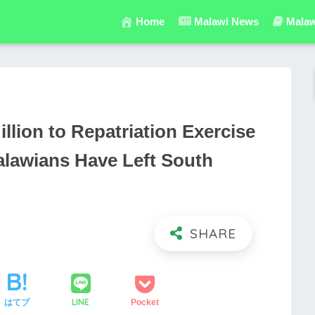
Home
Malawi News
Malaw
llion to Repatriation Exercise
lawians Have Left South
LINE
はてブ
Pocket