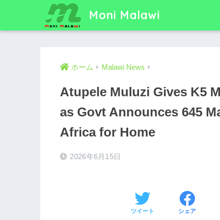
Moni Malawi
ホーム
Malawi News
Atupele Muluzi Gives K5 Mi
as Govt Announces 645 Ma
Africa for Home
2026年6月15日
ツイート
シェア