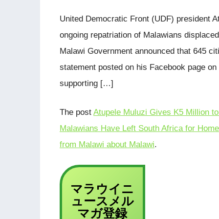
United Democratic Front (UDF) president At
ongoing repatriation of Malawians displaced 
Malawi Government announced that 645 citi
statement posted on his Facebook page on 
supporting […]
The post
Atupele Muluzi Gives K5 Million t
Malawians Have Left South Africa for Home
from Malawi about Malawi
.
マラウイニ
ュース
メル
登録
マガ