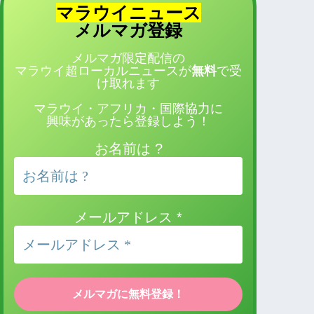
マラウイニュース
登録
メルマガ
メルマガ限定配信の
マラウイ超ローカルニュースが
無料
で受
け取れます
マラウイ・アフリカ・国際協力に
興味があったら登録しよう！
お名前は ?
メールアドレス
*