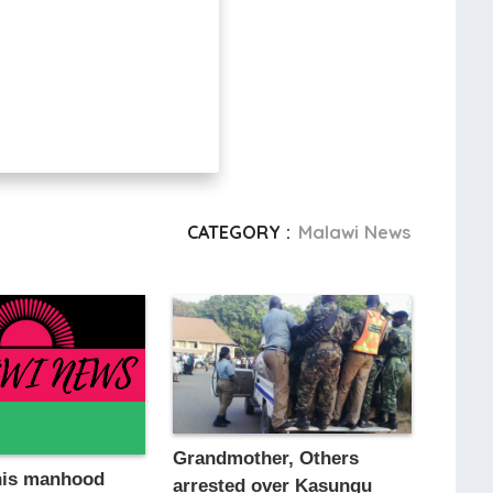
CATEGORY :
Malawi News
Grandmother, Others
his manhood
arrested over Kasungu