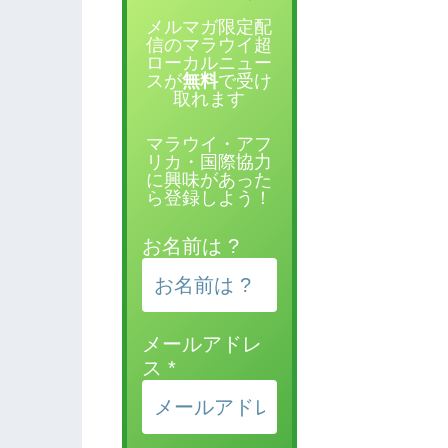
メルマガ限定配
信のマラウイ超
ローカルニュー
スが
無料
で受け
取れます
マラウイ・アフ
リカ・国際協力
に興味があった
ら登録しよう！
お名前は ?
メールアドレ
ス
*