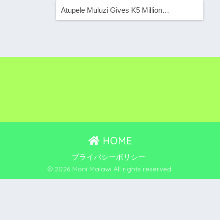
Atupele Muluzi Gives K5 Million…
HOME
プライバシーポリシー
© 2026 Moni Malawi All rights reserved.