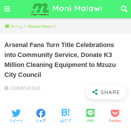
Moni Malawi
ホーム
Malawi News
Arsenal Fans Turn Title Celebrations
into Community Service, Donate K3
Million Cleaning Equipment to Mzuzu
City Council
2026年5月31日
LINE
ツイート
シェア
はてブ
Pocket