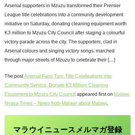
Arsenal supporters in Mzuzu transformed their Premier
League title celebrations into a community development
initiative on Saturday, donating cleaning equipment worth
K3 million to Mzuzu City Council after staging a colourful
victory parade across the city. The supporters, clad in
Arsenal colours and singing victory songs, marched
through major streets of Mzuzu to celebrate their […]
The post
Arsenal Fans Turn Title Celebrations into
Community Service, Donate K3 Million Cleaning
Equipment to Mzuzu City Council
appeared first on
Malawi
Nyasa Times – News from Malawi about Malawi
.
マラウイニュース
登録
メルマガ