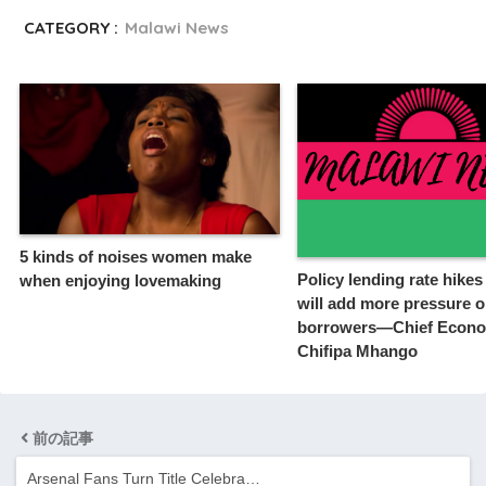
CATEGORY :
Malawi News
5 kinds of noises women make
Policy lending rate hike
when enjoying lovemaking
will add more pressure 
borrowers—Chief Econo
Chifipa Mhango
前の記事
Arsenal Fans Turn Title Celebra…