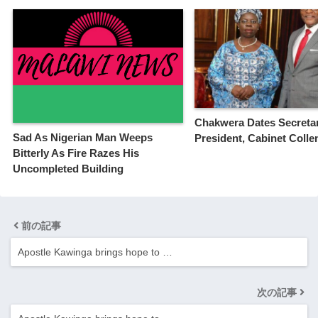
Chakwera Dates Secretar
Sad As Nigerian Man Weeps
President, Cabinet Coll
Bitterly As Fire Razes His
Uncompleted Building
前の記事
Apostle Kawinga brings hope to …
次の記事