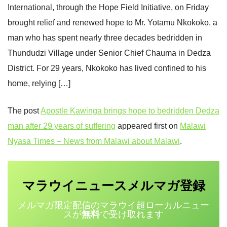
International, through the Hope Field Initiative, on Friday
brought relief and renewed hope to Mr. Yotamu Nkokoko, a
man who has spent nearly three decades bedridden in
Thundudzi Village under Senior Chief Chauma in Dedza
District. For 29 years, Nkokoko has lived confined to his
home, relying […]
The post
Apostle Kawinga brings hope to bedridden Dedza
man after 29 years of suffering
appeared first on
Malawi
Nyasa Times – News from Malawi about Malawi
.
マラウイニュース
登録
メルマガ
メルマガ限定配信のマラウイ超ローカルニュー
スが
無料
で受け取れます