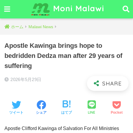
Moni Malawi
ホーム
Malawi News
Apostle Kawinga brings hope to
bedridden Dedza man after 29 years of
suffering
2026年5月29日
LINE
ツイート
シェア
はてブ
Pocket
Apostle Clifford Kawinga of Salvation For All Ministries