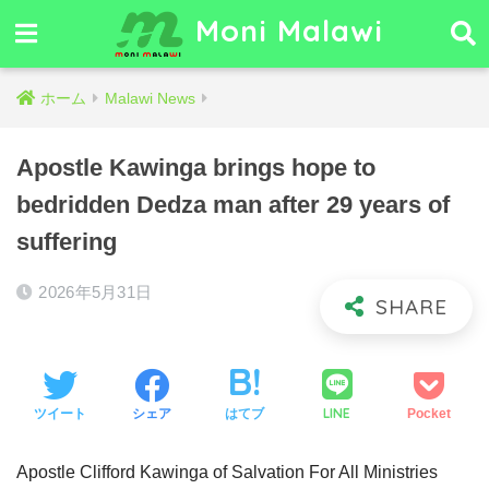
Moni Malawi
ホーム
Malawi News
Apostle Kawinga brings hope to
bedridden Dedza man after 29 years of
suffering
2026年5月31日
LINE
ツイート
シェア
はてブ
Pocket
Apostle Clifford Kawinga of Salvation For All Ministries