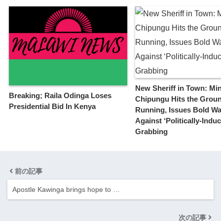
New Sheriff in Town: Min
Breaking; Raila Odinga Loses
Chipungu Hits the Grou
Presidential Bid In Kenya
Running, Issues Bold W
Against ‘Politically-Indu
Grabbing
前の記事
Apostle Kawinga brings hope to …
次の記事