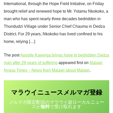
International, through the Hope Field Initiative, on Friday
brought relief and renewed hope to Mr. Yotamu Nkokoko, a
man who has spent nearly three decades bedridden in
Thundudzi Village under Senior Chief Chauma in Dedza
District. For 29 years, Nkokoko has lived confined to his
home, relying […]
The post
Apostle Kawinga brings hope to bedridden Dedza
man after 29 years of suffering
appeared first on
Malawi
Nyasa Times – News from Malawi about Malawi
.
マラウイニュース
登録
メルマガ
メルマガ限定配信のマラウイ超ローカルニュー
スが
無料
で受け取れます