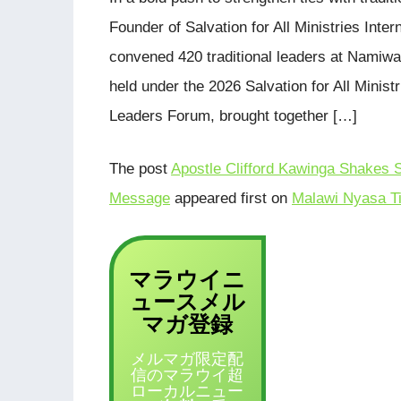
Founder of Salvation for All Ministries Inte
convened 420 traditional leaders at Namiwa
held under the 2026 Salvation for All Minist
Leaders Forum, brought together […]
The post
Apostle Clifford Kawinga Shakes So
Message
appeared first on
Malawi Nyasa T
マラウイニ
ュース
メル
登録
マガ
メルマガ限定配
信のマラウイ超
ローカルニュー