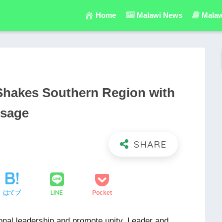
Home
Malawi News
Malaw
 Shakes Southern Region with
ssage
LINE
はてブ
Pocket
tional leadership and promote unity, Leader and