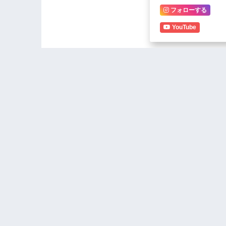
フォローする
YouTube
Mario unmoved
Great Ange
promises f
Ufumu Um
Sumaukila