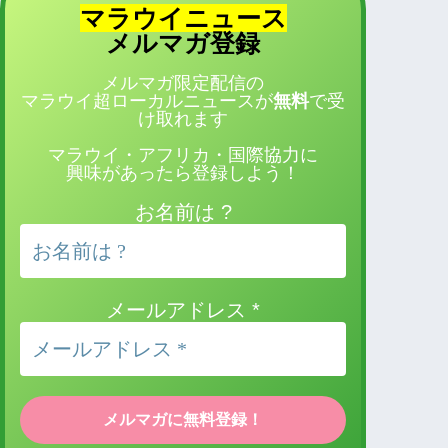
マラウイニュース
登録
メルマガ
メルマガ限定配信の
マラウイ超ローカルニュースが
無料
で受
け取れます
マラウイ・アフリカ・国際協力に
興味があったら登録しよう！
お名前は ?
メールアドレス
*