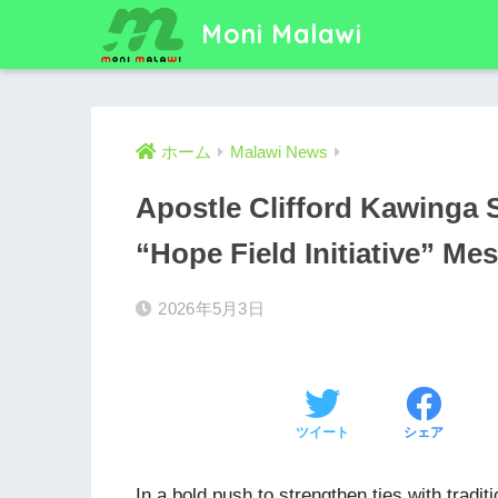
Moni Malawi
ホーム
Malawi News
Apostle Clifford Kawinga
“Hope Field Initiative” Me
2026年5月3日
ツイート
シェア
In a bold push to strengthen ties with tradi