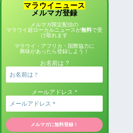
マラウイニュース
登録
メルマガ
メルマガ限定配信の
マラウイ超ローカルニュースが
無料
で受
け取れます
マラウイ・アフリカ・国際協力に
興味があったら登録しよう！
お名前は ?
メールアドレス
*