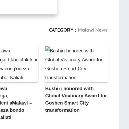
CATEGORY :
Malawi News
iwa
Bushiri honored with
nga,
Global Visionary Award for
ileni aMalawi –
Goshen Smart City
eza bondo
transformation
liati