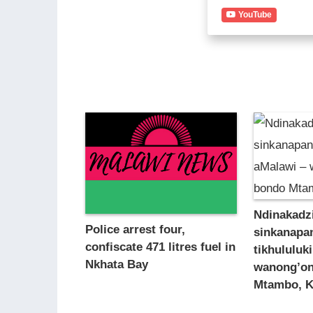
YouTube
Ndinakadz
Police arrest four,
sinkanapa
confiscate 471 litres fuel in
tikhululuk
Nkhata Bay
wanong’on
Mtambo, Ka