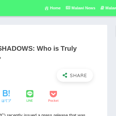
Home
Malawi News
Malaw
SHADOWS: Who is Truly
?
LINE
はてブ
Pocket
PC) recently issued a press release that was