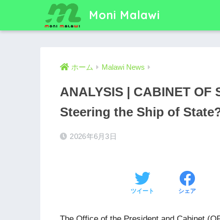
Moni Malawi
ホーム
Malawi News
ANALYSIS | CABINET OF 
Steering the Ship of State
2026年6月3日
ツイート
シェア
The Office of the President and Cabinet (O