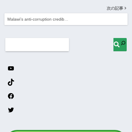
次の記事
Malawi’s anti-corruption credib…