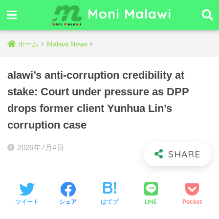
Moni Malawi
ホーム
Malawi News
alawi’s anti-corruption credibility at
stake: Court under pressure as DPP
drops former client Yunhua Lin’s
corruption case
2026年7月4日
LINE
ツイート
シェア
はてブ
Pocket