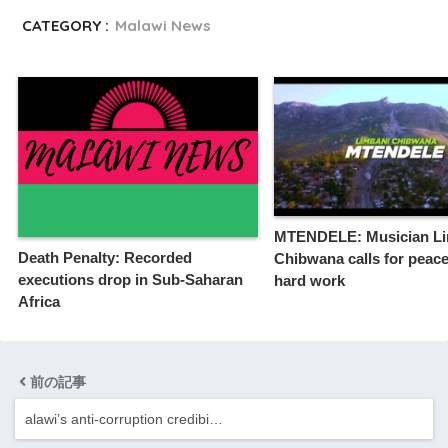
CATEGORY :
Malawi News
MTENDELE: Musician Li
​​​Death Penalty: Recorded
Chibwana calls for peace,
executions drop in Sub-Saharan
hard work
Africa
前の記事
alawi’s anti-corruption credibi…