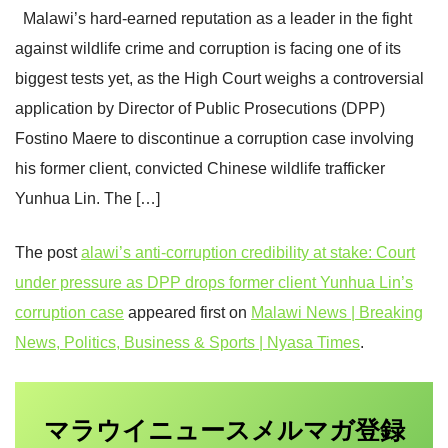
Malawi’s hard-earned reputation as a leader in the fight
against wildlife crime and corruption is facing one of its
biggest tests yet, as the High Court weighs a controversial
application by Director of Public Prosecutions (DPP)
Fostino Maere to discontinue a corruption case involving
his former client, convicted Chinese wildlife trafficker
Yunhua Lin. The […]
The post
alawi’s anti-corruption credibility at stake: Court
under pressure as DPP drops former client Yunhua Lin’s
corruption case
appeared first on
Malawi News | Breaking
News, Politics, Business & Sports | Nyasa Times
.
マラウイニュース
登録
メルマガ