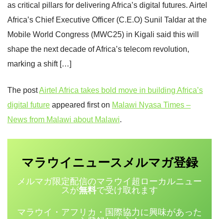
as critical pillars for delivering Africa’s digital futures. Airtel
Africa’s Chief Executive Officer (C.E.O) Sunil Taldar at the
Mobile World Congress (MWC25) in Kigali said this will
shape the next decade of Africa’s telecom revolution,
marking a shift […]
The post
Airtel Africa takes bold move in building Africa’s
digital future
appeared first on
Malawi Nyasa Times –
News from Malawi about Malawi
.
マラウイニュース
登録
メルマガ
メルマガ限定配信のマラウイ超ローカルニュー
スが
無料
で受け取れます
マラウイ・アフリカ・国際協力に興味があった