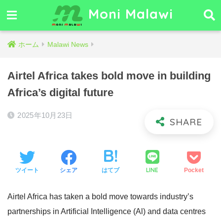
Moni Malawi
ホーム
Malawi News
Airtel Africa takes bold move in building
Africa’s digital future
2025年10月23日
LINE
ツイート
シェア
はてブ
Pocket
Airtel Africa has taken a bold move towards industry’s
partnerships in Artificial Intelligence (Al) and data centres