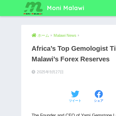
Moni Malawi
ホーム
Malawi News
Africa’s Top Gemologist 
Malawi’s Forex Reserves
2025年9月27日
ツイート
シェア
The Founder and CEO of Yami Gemstone La