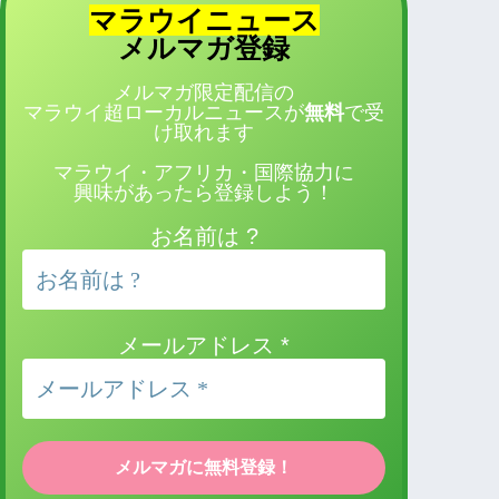
マラウイニュース
登録
メルマガ
メルマガ限定配信の
マラウイ超ローカルニュースが
無料
で受
け取れます
マラウイ・アフリカ・国際協力に
興味があったら登録しよう！
お名前は ?
メールアドレス
*