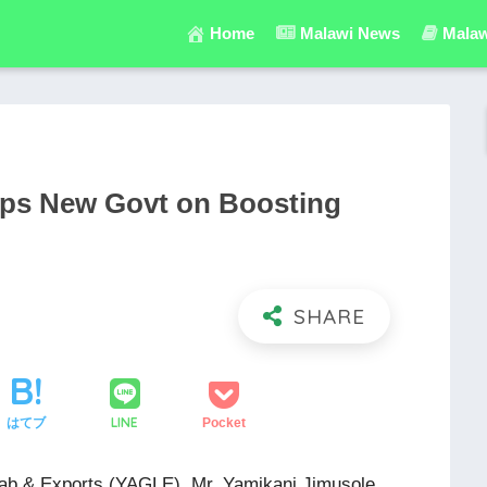
Home
Malawi News
Malaw
Tips New Govt on Boosting
LINE
はてブ
Pocket
b & Exports (YAGLE), Mr. Yamikani Jimusole,