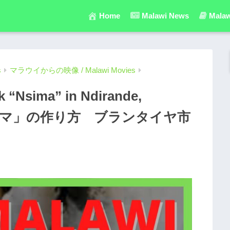
Home
Malawi News
Malaw
s
マラウイからの映像 / Malawi Movies
k “Nsima” in Ndirande,
awi / 「シマ」の作り方 ブランタイヤ市