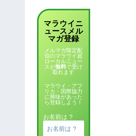
マラウイニ
ュース
メル
登録
マガ
メルマガ限定配
信のマラウイ超
ローカルニュー
スが
無料
で受け
取れます
マラウイ・アフ
リカ・国際協力
に興味があった
ら登録しよう！
お名前は ?