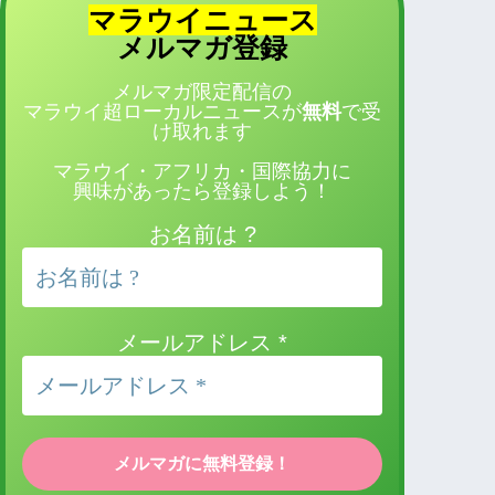
マラウイニュース
登録
メルマガ
メルマガ限定配信の
マラウイ超ローカルニュースが
無料
で受
け取れます
マラウイ・アフリカ・国際協力に
興味があったら登録しよう！
お名前は ?
メールアドレス
*