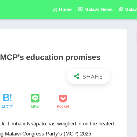
Home
Malawi News
Malaw
h MCP’s education promises
LINE
はてブ
Pocket
Dr. Limbani Nsapato has weighed in on the heated
ling Malawi Congress Party’s (MCP) 2025