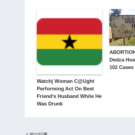
ABORTIO
Dedza Hosp
102 Cases 
Watch| Woman C@Ught
Performing Act On Best
Friend’s Husband While He
Was Drunk
前の記事