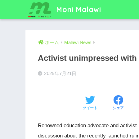
Moni Malawi
ホーム
Malawi News
Activist unimpressed wit
2025年7月21日
ツイート
シェア
Renowned education advocate and activist 
discussion about the recently launched ru