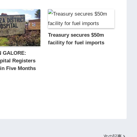
Treasury secures $50m
facility for fuel imports
N GALORE:
ital Registers
in Five Months
次の記事