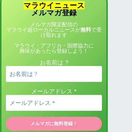
マラウイニュース
登録
メルマガ
メルマガ限定配信の
マラウイ超ローカルニュースが
無料
で受
け取れます
マラウイ・アフリカ・国際協力に
興味があったら登録しよう！
お名前は ?
メールアドレス
*